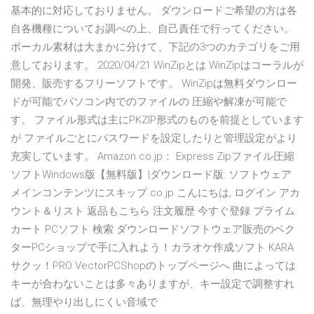
基本的に対応しておりません。 ダウンロードご希望の方は各
自各機種についてお調べの上、自己責任で行ってください。
ボーカル素材は大まかに分けて、下記の3つのカテゴリをご用
意しております。 2020/04/21 WinZipとは WinZipはコーラルが
開発、販売するフリーソフトです。 WinZipは無料ダウンロー
ドが可能でパソコン内でのファイルの 圧縮や解凍が可能で
す。 ファイル形式は主にPKZIP形式のものを前提としています
が ファイルごとにパスワードを設定したりと管理設定がより
充実しています。 Amazon.co.jp： Express Zipファイル圧縮
ソフトWindows版【無料版】|ダウンロード版: ソフトウェア
メインコンテンツにスキップ.co.jp こんにちは, ログイン アカ
ウント＆リスト 返品もこちら 注文履歴 今すぐ登録 プライム
カート PCソフト 検索 ダウンロードソフトウェア販売のベク
ターPCショップで手に入れよう！カラオケ作成ソフト KARA
サクッ！PRO VectorPCShopのトップページへ 曲によっては
キーが合わないことは多々ありますが、キー設定で調整すれ
ば、無理やり出しにくい音域で