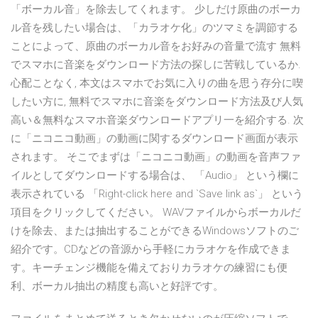
「ボーカル音」を除去してくれます。 少しだけ原曲のボーカ
ル音を残したい場合は、「カラオケ化」のツマミを調節する
ことによって、原曲のボーカル音をお好みの音量で流す 無料
でスマホに音楽をダウンロード方法の探しに苦戦しているか.
心配ことなく, 本文はスマホでお気に入りの曲を思う存分に喫
したい方に, 無料でスマホに音楽をダウンロード方法及び人気
高い＆無料なスマホ音楽ダウンロードアプリ一を紹介する. 次
に「ニコニコ動画」の動画に関するダウンロード画面が表示
されます。 そこでまずは「ニコニコ動画」の動画を音声ファ
イルとしてダウンロードする場合は、 「Audio」 という欄に
表示されている 「Right-click here and `Save link as`」 という
項目をクリックしてください。 WAVファイルからボーカルだ
けを除去、または抽出することができるWindowsソフトのご
紹介です。CDなどの音源から手軽にカラオケを作成できま
す。キーチェンジ機能を備えておりカラオケの練習にも便
利、ボーカル抽出の精度も高いと好評です。