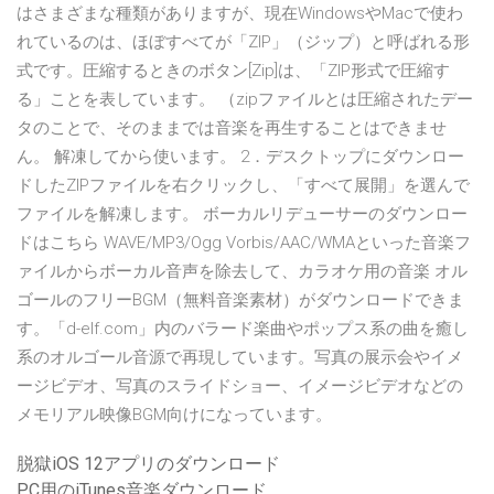
はさまざまな種類がありますが、現在WindowsやMacで使わ
れているのは、ほぼすべてが「ZIP」（ジップ）と呼ばれる形
式です。圧縮するときのボタン[Zip]は、「ZIP形式で圧縮す
る」ことを表しています。 （zipファイルとは圧縮されたデー
タのことで、そのままでは音楽を再生することはできませ
ん。 解凍してから使います。 2．デスクトップにダウンロー
ドしたZIPファイルを右クリックし、「すべて展開」を選んで
ファイルを解凍します。 ボーカルリデューサーのダウンロー
ドはこちら WAVE/MP3/Ogg Vorbis/AAC/WMAといった音楽フ
ァイルからボーカル音声を除去して、カラオケ用の音楽 オル
ゴールのフリーBGM（無料音楽素材）がダウンロードできま
す。「d-elf.com」内のバラード楽曲やポップス系の曲を癒し
系のオルゴール音源で再現しています。写真の展示会やイメ
ージビデオ、写真のスライドショー、イメージビデオなどの
メモリアル映像BGM向けになっています。
脱獄iOS 12アプリのダウンロード
PC用のiTunes音楽ダウンロード