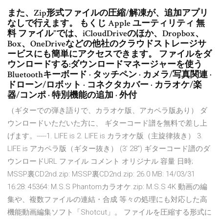
また、Zip形式ファイルの圧縮/解凍が、追加アプリ
なしで行えます。 もくじ Apple ユーティリティ 無
料 ファイル”では、iCloudDriveのほか、Dropbox、
Box、OneDriveなどの他社のクラウドストレージサ
ービスにも簡単にアクセスできます。 ファイルをダ
ウンロードする:ダウンロードマネージャーを使う
Bluetoothキーボード · タッチペン · カメラ/写真関連 ·
ドローン/ロボット · コネクタカバー · カラオケ/楽
器/コンポ · 特別機能の追加 · 外付
（ギターでの弾き語りで、カラオケ版、アカペラ版あり） ダ
ウンロードいただいた方に、 ギターコード譜を無料で差し上
げます。-----1. LIFE is 2. LIFE is カラオケ版（主旋律抜き） 3.
LIFE is アカペラ版（ギター抜き） (3’ 28”) ギターコード譜のダ
ウンロードURL ファイル コメント オリジナル 容量 日時;
MSSP裏CD2nd.zip: MSSP裏CD2nd.zip: 26.0 MB: 14/03/31
16:28: 45364: M.S.S Phantomカラオケ.zip: M.S.S 4K 動画の編
集や、複数ファイルの連結・合成 等々の処理にも対応した高
機能動画編集ソフト「Shotcut」。 ファイルを圧縮する形式に