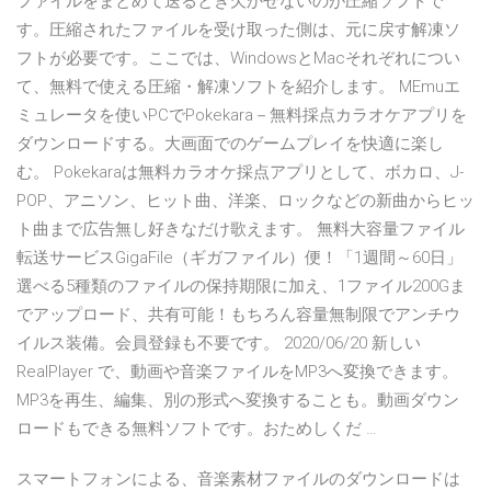
ファイルをまとめて送るとき欠かせないのが圧縮ソフトで
す。圧縮されたファイルを受け取った側は、元に戻す解凍ソ
フトが必要です。ここでは、WindowsとMacそれぞれについ
て、無料で使える圧縮・解凍ソフトを紹介します。 MEmuエ
ミュレータを使いPCでPokekara－無料採点カラオケアプリを
ダウンロードする。大画面でのゲームプレイを快適に楽し
む。 Pokekaraは無料カラオケ採点アプリとして、ボカロ、J-
POP、アニソン、ヒット曲、洋楽、ロックなどの新曲からヒッ
ト曲まで広告無し好きなだけ歌えます。 無料大容量ファイル
転送サービスGigaFile（ギガファイル）便！「1週間～60日」
選べる5種類のファイルの保持期限に加え、1ファイル200Gま
でアップロード、共有可能！もちろん容量無制限でアンチウ
イルス装備。会員登録も不要です。 2020/06/20 新しい
RealPlayer で、動画や音楽ファイルをMP3へ変換できます。
MP3を再生、編集、別の形式へ変換することも。動画ダウン
ロードもできる無料ソフトです。おためしくだ …
スマートフォンによる、音楽素材ファイルのダウンロードは