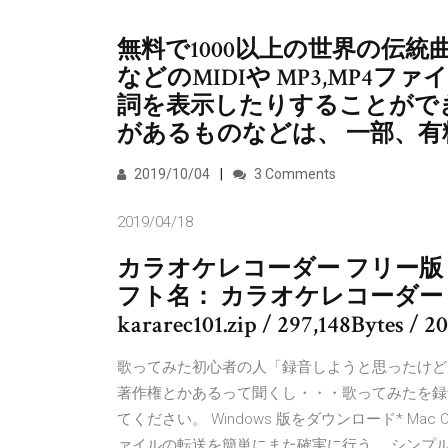
無料で1000以上の世界の伝
などのMIDIや MP3,MP4
詞を表示したりすることがで
があるものなどは、 一部、
2019/10/04
3 Comments
2019/04/18
カラオケレコーダー フリー版 1
フト名： カラオケレコーダー フリ
kararec101.zip / 297,148Bytes / 20
歌ってみた初心者の人「録音しようと思ったけど
著作権とかあるって聞くし・・・歌ってみたを録
てください。 Windows 版をダウンロード* Mac O
ァイルの転送を簡単にまた確実に行う、 シンプル