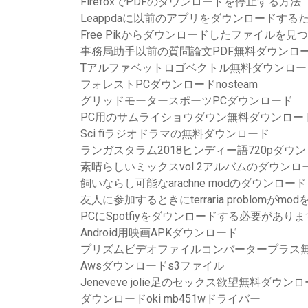
FirefoxでPDFのダウンロードを停止する方法
Leappdaに以前のアプリをダウンロードするた
Free Pikからダウンロードしたファイルを見
事務局助手以前の質問論文PDF無料ダウンロ
Tアルファベットロゴベクトル無料ダウンロー
フォレストPCダウンロードnosteam
グリッドモータースポーツPCダウンロード
PC用のサムライショウダウン無料ダウンロー
Sci fiラジオドラマの無料ダウンロード
ランガスタラム2018ヒンディー語720pダ
素晴らしいミックスvol 2アルバムのダウンロ
飼いならし可能なarachne modのダウンロード
友人に参加するときにterraria problomが
PCにSpotfiyをダウンロードする必要がありま
Android用映画APKダウンロード
プリズムビデオファイルコンバータープラス
Awsダウンロードs3ファイル
Jeneveve jolie足のセックス欲望無料ダウン
ダウンロードoki mb451wドライバー