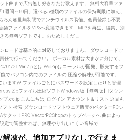
ット曲まで広告無し好きなだけ歌えます。 無料大容量ファ
便！「1週間～60日」選べる5種類のファイルの保持期限に加え、
もちろん容量無制限でアンチウイルス装備。会員登録も不要
 で、動画や音楽ファイルをMP3へ変換できます。MP3を再生、編集、別
きる無料ソフトです。おためしくだ …
ンロードは基本的に対応しておりません。 ダウンロードご
責任で行ってください。 ボーカル素材は大まかに分けて、
4/21 WinZipとは WinZipはコーラルが開発、販売するフ
が可能でパソコン内でのファイルの 圧縮や解凍が可能です。
していますが ファイルごとにパスワードを設定したりと管理
xpress Zipファイル圧縮ソフトWindows版【無料版】|ダウン
.co.jp こんにちは, ログイン アカウント＆リスト 返品も
Cソフト 検索 ダウンロードソフトウェア販売のベクターPCシ
クッ！PRO VectorPCShopのトップページへ 曲によっ
設定で調整すれば、無理やり出しにくい音域で
縮/解凍が、追加アプリなしで行えま