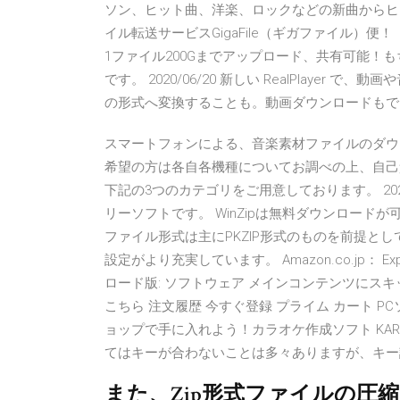
ソン、ヒット曲、洋楽、ロックなどの新曲からヒ
イル転送サービスGigaFile（ギガファイル）
1ファイル200Gまでアップロード、共有可能！
です。 2020/06/20 新しい RealPlayer
の形式へ変換することも。動画ダウンロードもで
スマートフォンによる、音楽素材ファイルのダウ
希望の方は各自各機種についてお調べの上、自己
下記の3つのカテゴリをご用意しております。 2020/0
リーソフトです。 WinZipは無料ダウンロード
ファイル形式は主にPKZIP形式のものを前提と
設定がより充実しています。 Amazon.co.jp： E
ロード版: ソフトウェア メインコンテンツにスキップ
こちら 注文履歴 今すぐ登録 プライム カート P
ョップで手に入れよう！カラオケ作成ソフト KARAサ
てはキーが合わないことは多々ありますが、キー
また、Zip形式ファイルの圧