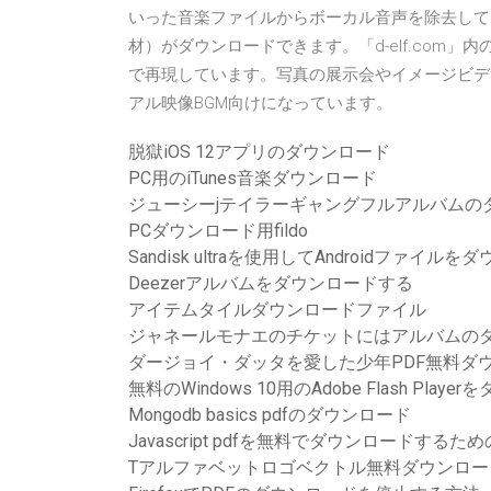
いった音楽ファイルからボーカル音声を除去して
材）がダウンロードできます。「d-elf.com
で再現しています。写真の展示会やイメージビデ
アル映像BGM向けになっています。
脱獄iOS 12アプリのダウンロード
PC用のiTunes音楽ダウンロード
ジューシーjテイラーギャングフルアルバムの
PCダウンロード用fildo
Sandisk ultraを使用してAndroidファイル
Deezerアルバムをダウンロードする
アイテムタイルダウンロードファイル
ジャネールモナエのチケットにはアルバムの
ダージョイ・ダッタを愛した少年PDF無料ダ
無料のWindows 10用のAdobe Flash Play
Mongodb basics pdfのダウンロード
Javascript pdfを無料でダウンロードする
Tアルファベットロゴベクトル無料ダウンロー