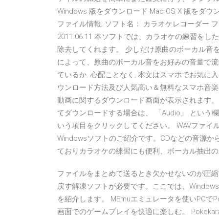
Windows 版をダウンロード Mac OS X 版を
ファイル情報; ソフト名： カラオケレコーダー フリー版 1.01
2011.06.11 本ソフトでは、カラオケの練
除去してくれます。 少しだけ原曲のボーカル音
によって、原曲のボーカル音をお好みの音量で流
ているか. 心配ことなく, 本文はスマホでお気に
ウンロード方法及び人気高い＆無料なスマホ音楽
動画に関するダウンロード画面が表示されます。
てダウンロードする場合は、 「Audio」 という欄に表示されてい
いう項目をクリックしてください。 WAVファ
Windowsソフトのご紹介です。CDなどの音
ておりカラオケの練習にも便利、ボーカル抽出の
ファイルをまとめて送るとき欠かせないのが圧縮
戻す解凍ソフトが必要です。ここでは、Windo
を紹介します。 MEmuエミュレータを使いPCでP
画面でのゲームプレイを快適に楽しむ。 Pokeka