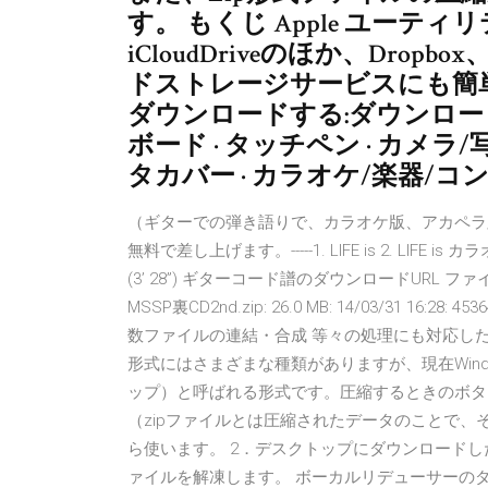
す。 もくじ Apple ユーティ
iCloudDriveのほか、Dropb
ドストレージサービスにも簡
ダウンロードする:ダウンロードマ
ボード · タッチペン · カメラ/
タカバー · カラオケ/楽器/コン
（ギターでの弾き語りで、カラオケ版、アカペラ
無料で差し上げます。-----1. LIFE is 2. LIFE
(3’ 28”) ギターコード譜のダウンロードURL ファイ
MSSP裏CD2nd.zip: 26.0 MB: 14/03/31 16:28:
数ファイルの連結・合成 等々の処理にも対応した高
形式にはさまざまな種類がありますが、現在Wind
ップ）と呼ばれる形式です。圧縮するときのボタン[
（zipファイルとは圧縮されたデータのことで、
ら使います。 2．デスクトップにダウンロードし
ァイルを解凍します。 ボーカルリデューサーのダウンロード