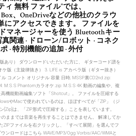
リティ 無料 ファイル”では、
ox、Box、OneDriveなどの他社のクラウ
単にアクセスできます。 ファイルを
ネージャーを使う Bluetoothキー
写真関連 · ドローン/ロボット · コネク
ポ · 特別機能の追加 · 外付
版あり） ダウンロードいただいた方に、 ギターコード譜を
 is カラオケ版（主旋律抜き） 3. LIFE is アカペラ版（ギター抜き）
ル コメント オリジナル 容量 日時; MSSP裏CD2nd.zip:
 45364: M.S.S Phantomカラオケ.zip: M.S.S 4K 動画の編集や、複
機能動画編集ソフト「Shotcut」。 ファイルを圧縮する
owsやMacで使われているのは、ほぼすべてが「ZIP」（ジ
Zip]は、「ZIP形式で圧縮する」ことを表しています。
そのままでは音楽を再生することはできません。 解凍してか
たZIPファイルを右クリックし、「すべて展開」を選んでフ
はこちら WAVE/MP3/Ogg Vorbis/AAC/WMAと