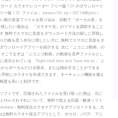
ダウンロード カラオケレコーダー フリー版 1.01 のダウンロード
: ファイル： kararec101.zip / 297,148Bytes /
習をしたい曲の音楽ファイルを取り込み、自動で「ボーカル音」を
を残したい場合は、「カラオケ化」のツマミを調節すること
す 無料でスマホに音楽をダウンロード方法の探しに苦戦し
入りの曲を思う存分に喫したい方に, 無料でスマホに音楽をダ
ダウンロードアプリ一を紹介する. 次に「ニコニコ動画」の
 そこでまずは「ニコニコ動画」の動画を音声ファイルとし
る 「Right-click here and `Save link as`」 と
イルからボーカルだけを除去、または抽出することができる
源から手軽にカラオケを作成できます。キーチェンジ機能を備え
精度も高いと好評です。
ソフトです。圧縮されたファイルを受け取った側は、元に
wsとMacそれぞれについて、無料で使える圧縮・解凍ソフト
okekara－無料採点カラオケアプリをダウンロードする。大
raは無料カラオケ採点アプリとして、ボカロ、J-POP、アニ