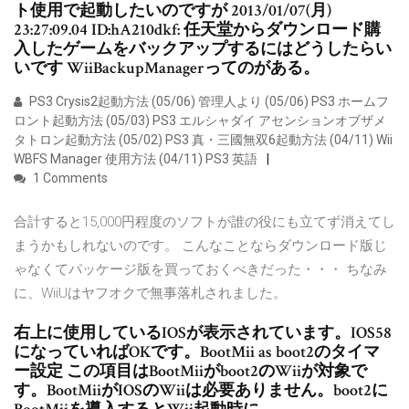
ト使用で起動したいのですが 2013/01/07(月)
23:27:09.04 ID:hA210dkf: 任天堂からダウンロード購
入したゲームをバックアップするにはどうしたらい
いです WiiBackupManagerってのがある。
PS3 Crysis2起動方法 (05/06) 管理人より (05/06) PS3 ホームフ
ロント起動方法 (05/03) PS3 エルシャダイ アセンションオブザメ
タトロン起動方法 (05/02) PS3 真・三國無双6起動方法 (04/11) Wii
WBFS Manager 使用方法 (04/11) PS3 英語
1 Comments
合計すると15,000円程度のソフトが誰の役にも立てず消えてし
まうかもしれないのです。 こんなことならダウンロード版じ
ゃなくてパッケージ版を買っておくべきだった・・・ ちなみ
に、WiiUはヤフオクで無事落札されました。
右上に使用しているIOSが表示されています。IOS58
になっていればOKです。BootMii as boot2のタイマ
ー設定 この項目はBootMiiがboot2のWiiが対象で
す。BootMiiがIOSのWiiは必要ありません。boot2に