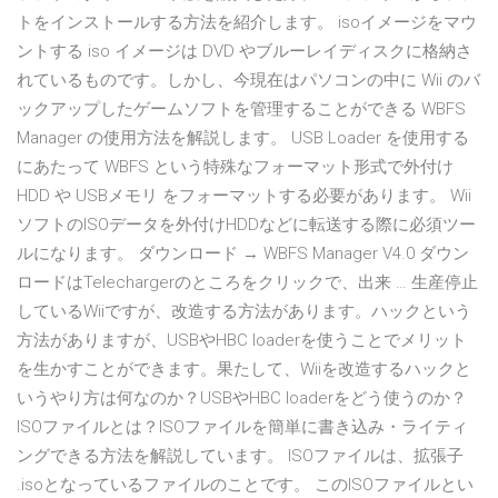
トをインストールする方法を紹介します。 isoイメージをマウ
ントする iso イメージは DVD やブルーレイディスクに格納さ
れているものです。しかし、今現在はパソコンの中に Wii のバ
ックアップしたゲームソフトを管理することができる WBFS
Manager の使用方法を解説します。 USB Loader を使用する
にあたって WBFS という特殊なフォーマット形式で外付け
HDD や USBメモリ をフォーマットする必要があります。 Wii
ソフトのISOデータを外付けHDDなどに転送する際に必須ツー
ルになります。 ダウンロード → WBFS Manager V4.0 ダウン
ロードはTelechargerのところをクリックで、出来 … 生産停止
しているWiiですが、改造する方法があります。ハックという
方法がありますが、USBやHBC loaderを使うことでメリット
を生かすことができます。果たして、Wiiを改造するハックと
いうやり方は何なのか？USBやHBC loaderをどう使うのか？
ISOファイルとは？ISOファイルを簡単に書き込み・ライティ
ングできる方法を解説しています。 ISOファイルは、拡張子
.isoとなっているファイルのことです。 このISOファイルとい