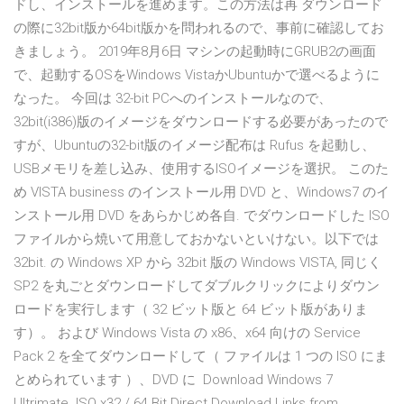
ドし、インストールを進めます。この方法は再 ダウンロード
の際に32bit版か64bit版かを問われるので、事前に確認してお
きましょう。 2019年8月6日 マシンの起動時にGRUB2の画面
で、起動するOSをWindows VistaかUbuntuかで選べるように
なった。 今回は 32-bit PCへのインストールなので、
32bit(i386)版のイメージをダウンロードする必要があったので
すが、Ubuntuの32-bit版のイメージ配布は Rufus を起動し、
USBメモリを差し込み、使用するISOイメージを選択。 このた
め VISTA business のインストール用 DVD と、Windows7 のイ
ンストール用 DVD をあらかじめ各自. でダウンロードした ISO
ファイルから焼いて用意しておかないといけない。以下では
32bit. の Windows XP から 32bit 版の Windows VISTA, 同じく
SP2 を丸ごとダウンロードしてダブルクリックによりダウン
ロードを実行します（ 32 ビット版と 64 ビット版がありま
す）。 および Windows Vista の x86、x64 向けの Service
Pack 2 を全てダウンロードして（ ファイルは 1 つの ISO にま
とめられています ）、DVD に Download Windows 7
Ultrimate .ISO x32 / 64 Bit Direct Download Links from