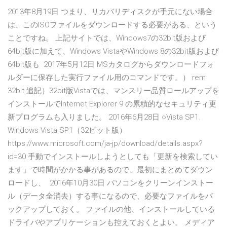
2013年8月19日 つまり、リカバリディスクが手元にない場合
は、このISOファイルをダウンロードする必要がある、という
ことですね。 上記サイトでは、Windows7の32bit版および
64bit版に加えて、Windows VistaやWindows 8の32bit版および
64bit版も 2017年5月12日 MSカタログからダウンロードフォ
ルダーに保存した実行ファイル用のコマンドです。） rem
32bit 追記）32bit版Vistaでは、マンスリー品質ロールアップを
インストールでInternet Explorer 9 の累積的なセキュリティ更
新プログラムも入りました。 2016年6月28日 ○Vista SP1.
Windows Vista SP1（32ビット版）
https://www.microsoft.com/ja-jp/download/details.aspx?
id=30 手動でインストールしようとしても「更新を検索してい
ます」で時間がかかる事があるので、最初にまとめてダウン
ロードし、 2016年10月30日 パソコンをクリーンインストー
ル（データ全消去）する事になるので、必要なファイルをバ
ックアップしておく。 ファイルの他、インストールしている
ドライバやアプリケーションも控えておくとよい。 メディア