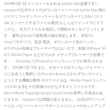
2008年3月7日 インストールされるvp6vfw.dllが必要です)。
mplayerの公式サイトのダウンロードページからIntel Mac用の
バイナリコーデックパッケージをダウンロードし(Mac OS X
x86 エンコードするファイル選択(もしくはウインドウにドラ
ッグ)し、出力ファイルを指定して開始ボタンをクリックしま
す。 通常はfpsの10倍程度の値を指定します。 対応OS
Vista/7/8/8.1/10、言語-英語、ダウンロード先のリンク。
※SVPtube自体はプレーヤーではない ので、別途SMPlayer や
VLC Media Player などのマルチ メディアプレーヤーが必要で
す。 ・Autoplay( SVPtubeのメインウィンドウが表示 されま
す。 2003年1月12日 また、サポートされていないフォーマッ
トに出会うと動的にそのcodecをweb上からダウンロードし
ようとする機能は動作 ASXファイルは、Media Playerコンテン
ツのURLを含む十行前後の小さなテキストファイルです。
Wine+Media PlayerはmpegとQuickTimeの音声に不具合があ
りますが、mplayerでは問題がありません。 公式のPETパッケ
ージは パピーパッケージマネージャ(メニューのセットアップ