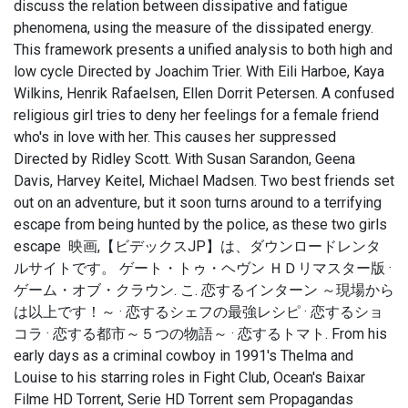
discuss the relation between dissipative and fatigue
phenomena, using the measure of the dissipated energy.
This framework presents a unified analysis to both high and
low cycle Directed by Joachim Trier. With Eili Harboe, Kaya
Wilkins, Henrik Rafaelsen, Ellen Dorrit Petersen. A confused
religious girl tries to deny her feelings for a female friend
who's in love with her. This causes her suppressed
Directed by Ridley Scott. With Susan Sarandon, Geena
Davis, Harvey Keitel, Michael Madsen. Two best friends set
out on an adventure, but it soon turns around to a terrifying
escape from being hunted by the police, as these two girls
escape 映画,【ビデックスJP】は、ダウンロードレンタ
ルサイトです。 ゲート・トゥ・ヘヴン ＨＤリマスター版 ·
ゲーム・オブ・クラウン. こ. 恋するインターン ～現場から
は以上です！～ · 恋するシェフの最強レシピ · 恋するショ
コラ · 恋する都市～５つの物語～ · 恋するトマト. From his
early days as a criminal cowboy in 1991's Thelma and
Louise to his starring roles in Fight Club, Ocean's Baixar
Filme HD Torrent, Serie HD Torrent sem Propagandas