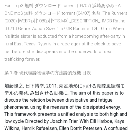
Fun!! mp3 無料 ダウンロード torrent (04/07) 浜崎あゆみ - A
ONE mp3 無料 ダウンロード torrent (04/07) 名前: The Runners
(2020) [WEBRip] [1080p] [YTS.MX] _DESCRIPTION_: IMDB Rating:
0.0/10 Genre: Action Size: 1.57 GB Runtime: 12hr 0 min When
his little sister is abducted from a homecoming after-party in
rural East Texas, Ryan is in a race against the clock to save
her before she disappears into the underworld of sex
trafficking forever.
第 1 巻 現代理論物理学の方法論的危機 目次.
加藤隆之, 日下博幸, 2011: 湖盆地形における湖陸風循環モ
デルの開発. み出させる動機に. The aim of this paper is to
discuss the relation between dissipative and fatigue
phenomena, using the measure of the dissipated energy.
This framework presents a unified analysis to both high and
low cycle Directed by Joachim Trier. With Eili Harboe, Kaya
Wilkins, Henrik Rafaelsen, Ellen Dorrit Petersen. A confused