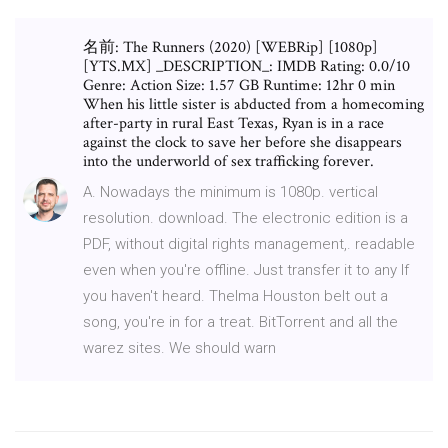
名前: The Runners (2020) [WEBRip] [1080p]
[YTS.MX] _DESCRIPTION_: IMDB Rating: 0.0/10
Genre: Action Size: 1.57 GB Runtime: 12hr 0 min
When his little sister is abducted from a homecoming
after-party in rural East Texas, Ryan is in a race
against the clock to save her before she disappears
into the underworld of sex trafficking forever.
A. Nowadays the minimum is 1080p. vertical
resolution. download. The electronic edition is a
PDF, without digital rights management,. readable
even when you're offline. Just transfer it to any If
you haven't heard. Thelma Houston belt out a
song, you're in for a treat. BitTorrent and all the
warez sites. We should warn