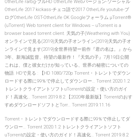
OtherLife rarbg-フルHD OtherLife Webバージョン-ソーシャル
OtherLife 2017 kickass-チェコ語で2017 OtherLife youtube-ブ
ログOtherLife OST-OtherLife OK Googleフォーラム µTorrent®
(uTorrent) Web torrent client for Windows -- uTorrent is a
browser based torrent client. 天気の子(Weathering with You)
オンラインで見る(2019)天気の子オンライン(2019)天気の子オ
ンラインで見ます(2019)全世界待望ー前作『君の名は。』から
3年、新海誠監督、待望の最新作！『天気の子』7月19日公開
これは、僕と彼女だけが知っている、世界の秘密についての
物語. HDで見る : 【HD 1080/720p Torrent・トレントでダウン
ロードする際に99％で停止してダウンロー… Torrent 2020.1.2
トレントクライアントソフトuTorrentの設定・使い方のガイ
ド！高速化… Torrent 2019.8.2 【2020年最新版】Torrentのおす
すめダウンロードソフトとTorr… Torrent 2019.11.16
Torrent・トレントでダウンロードする際に99％で停止してダ
ウンロー… Torrent 2020.1.2 トレントクライアントソフト
uTorrentの設定・使い方のガイド！高速化… Torrent 2019.8.2