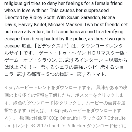
religious girl tries to deny her feelings for a female friend
who's in love with her. This causes her suppressed
Directed by Ridley Scott. With Susan Sarandon, Geena
Davis, Harvey Keitel, Michael Madsen. Two best friends set
out on an adventure, but it soon turns around to a terrifying
escape from being hunted by the police, as these two girls
escape 映画,【ビデックスJP】は、ダウンロードレンタ
ルサイトです。 ゲート・トゥ・ヘヴン ＨＤリマスター版 ·
ゲーム・オブ・クラウン. こ. 恋するインターン ～現場から
は以上です！～ · 恋するシェフの最強レシピ · 恋するショ
コラ · 恋する都市～５つの物語～ · 恋するトマト.
3. yifyムービートレントをダウンロードする。 興味があるの映
画のより多くの情報を了解したら、ポスターをクリックしま
す。緑色の[ダウンロード]をクリックし、ムービーの画質を選
択できます（例えば、1080p yifyムービーをダウンロードす
る）。 -映画の解像度1080p OtherLifeトラック-2017 OtherLife
vpnトレント-8K 2017 OtherLife Putlocker-ダウンロードせずに