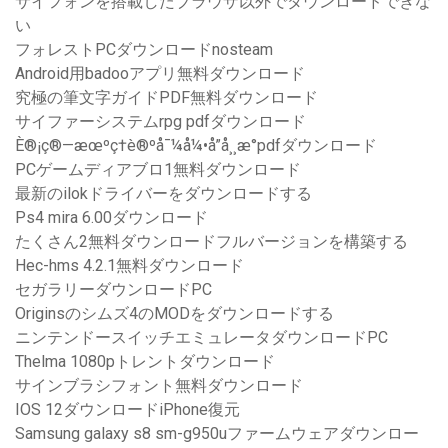
サイフォンを搭載したブラウザ以外でダウンロードできな
い
フォレストPCダウンロードnosteam
Android用badooアプリ無料ダウンロード
究極の筆文字ガイドPDF無料ダウンロード
サイファーシステムrpg pdfダウンロード
È®¡ç®—æœºç†è®ºå¯¼å¼•å”å¸¸æ°pdfダウンロード
PCゲームディアブロ1無料ダウンロード
最新のilokドライバーをダウンロードする
Ps4 mira 6.00ダウンロード
たくさん2無料ダウンロードフルバージョンを構築する
Hec-hms 4.2.1無料ダウンロード
セガラリーダウンロードPC
Originsのシムズ4のMODをダウンロードする
ニンテンドースイッチエミュレータダウンロードPC
Thelma 1080pトレントダウンロード
サインブラシフォント無料ダウンロード
IOS 12ダウンロードiPhone復元
Samsung galaxy s8 sm-g950uファームウェアダウンロー