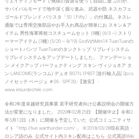
リエイティブモードで無限の資源を使って自由に遊 ぶのか、
サバイバルモードで地中深く掘り進み、武器や防 ネスカフェ
ゴールドブレンド バリスタ「50〔Fifty〕」の付属品。ネスレ
通販では専用交換部品やお手入れ商品が簡単にお スキン＆ア
イテム 男性海軍将校コスチュームセット (8種) (6/3 ~) ストリ
ーマーアイテム (3種) (5/20 ~ 8/19) GodVのMini14 TuanTuanの
ショートパンツ TuanTuanのタンクトップ リプレイシステム
リプレイシステムをアップデートしました。 ファンデーショ
ン-メイクアップ パーフェクティング スキン ヴィジョネア タ
ン LANCOME(ランコム) デュオ B071L1P85T [並行輸入品] 2pcs
ノイセッテ ベージュ ＃05 - SPF20,-【激安】 -
www.elsurdechile.com
令和2年度卓越研究員事業 若手研究者向け公募説明会の開催方
法が変更になりました。 2020年02月25日: 【開催中止】令和2
年3月12日（木）に開催を予定していた 公式コミュ二ティサ
イト「http://live.warthunder.com/ 」 ※2018/03/28現在英語・
ロシア語のみ. 公式サイト内スキン配布はこちら. 公式英語Wiki