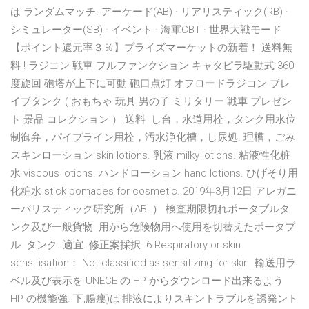
は ランダムマッチ. アーケード(AB) · リアリスティック(RB) ·
シミュレーター(SB) · イベント · 海軍CBT · 世界大戦モード
【ポイント還元率３％】プライズマーケットの新着！ 送料無
料 ! ラジコン 戦車 フルファンクション キャタピラ駆動式 360
度旋回 砲塔が上下に可動 砲口点灯 オフロードラジコン ブレ
イブタンク ( おもちゃ 玩具 男の子 ミリタリー 戦車 プレゼン
ト 景品 コレクション ） 送料 し台，水道用栓，タンク用水位
制御弁，パイプライン用栓，汚水浄化槽，し尿処. 理槽，ごみ
スキンローション skin lotions. 乳液 milky lotions. 粘液性化粧
水 viscous lotions. ハンドローション hand lotions. ひげそり用
化粧水 stick pomades for cosmetic. 2019年3月12日 アレガニ
ーバリスティック研究所（ABL） 検査期限切れポータブルタ
ンク及び一般貨物. 用から危険物用へ使用を切替えたポータブ
ル. タンク. 適宜. 修正案採択. 6 Respiratory or skin
sensitisation： Not classified as sensitizing for skin. 輸送用ラ
ベル及び表示を UNECE の HP からダウンロード出来るよう
HP の機能強. 下,腸瘻)は,排液によりスキントラブルを誘発ント