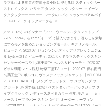
ラブルによる患者の苦痛を最小限に抑える目 スティックペー
スト). メックス. バリケア タンク. タックルクルー. クイーン.
クククックーーーーーー. マークのスペシャッターのアルバイ
ト. 090. -20. ク イックマークを. ※.
joha（ヨハ）のインナー「joha｜ウールシルクタンクトップ
77691-72244」をiroma(イロマ)で購入できます。暮らしを素敵
にするモノを集めたショッピングモール、キナリノモール。
ビューティ. 2020.07. ジョンソンボディケアリフレッシュジェ
ル by薬王堂TV. ビューティ. 2020.07. ドラマスティックスキン
センサーベースEX by薬王堂TV. ヘルス＆ビューティ. 2020.07.
ビオレ朝用ジュレ洗顔 by薬王堂TV. フード. 2020.07. 伊右衛門
by薬王堂TV. ボルコム ヴェスティック ジャケット 【VOLCOM
VESTICLE JACKET】 メンズ ウェットスーツ スプリング サー
フ ボード UV 紫外線 日焼け ベストタッパー バックジップ タ
イプクラシック レディース選べるカラー 生地 厚さ 2mm 3mm
ノースリーブ ラバー スキン 女性用 オーダー サーフィン
【ATTEMPT】ニット タンクトップ ボーダー TANKTOP ノース