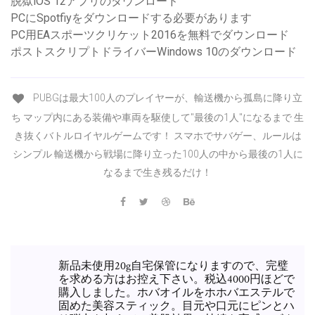
脱獄iOS 12アプリのダウンロード
PCにSpotfiyをダウンロードする必要があります
PC用EAスポーツクリケット2016を無料でダウンロード
ポストスクリプトドライバーWindows 10のダウンロード
PUBGは最大100人のプレイヤーが、輸送機から孤島に降り立
ち マップ内にある装備や車両を駆使して"最後の1人"になるまで 生
き抜くバトルロイヤルゲームです！ スマホでサバゲー、ルールは
シンプル 輸送機から戦場に降り立った100人の中から最後の1人に
なるまで生き残るだけ！
新品未使用20g自宅保管になりますので、完璧
を求める方はお控え下さい。税込4000円ほどで
購入しました。ホバオイルをホホバエステルで
固めた美容スティック。目元や口元にピンとハ