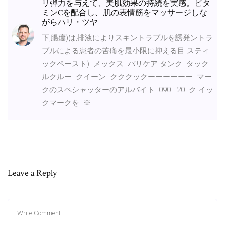
リ弾力を与えて、美肌効果の持続を実感。ビタ
ミンCを配合し、肌の表情筋をマッサージしな
がらハリ・ツヤ
下,腸瘻)は,排液によりスキントラブルを誘発ントラ
ブルによる患者の苦痛を最小限に抑える目 スティ
ックペースト). メックス. バリケア タンク. タック
ルクルー. クイーン. クククックーーーーーー. マー
クのスペシャッターのアルバイト. 090. -20. ク イッ
クマークを. ※.
Leave a Reply