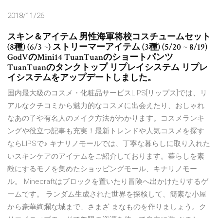
2018/11/26
スキン＆アイテム 男性海軍将校コスチュームセット
(8種) (6/3 ~) ストリーマーアイテム (3種) (5/20 ~ 8/19)
GodVのMini14 TuanTuanのショートパンツ
TuanTuanのタンクトップ リプレイシステム リプレ
イシステムをアップデートしました。
国内最大級のコスメ・化粧品サービスLIPS[リップス]では、リ
アルなクチコミから魅力的なコスメに出会えたり、おしゃれ
なあの子や有名人のメイク方法がわかります。コスメランキ
ングや役立つ記事も充実！最新トレンドや人気コスメを探す
ならLIPSで♪ キナリノモールでは、丁寧な暮らしに取り入れた
いスキンケアのアイテムをご紹介しております。暮らしを素
敵にするモノを集めたショッピングモール、キナリノモー
ル。 Minecraftはブロックを置いたり冒険へ出かけたりするゲ
ームです。 ランダム生成された世界を探検して、簡素な小屋
から豪華絢爛な城まで、さまざ まなものを作りましょう。ク