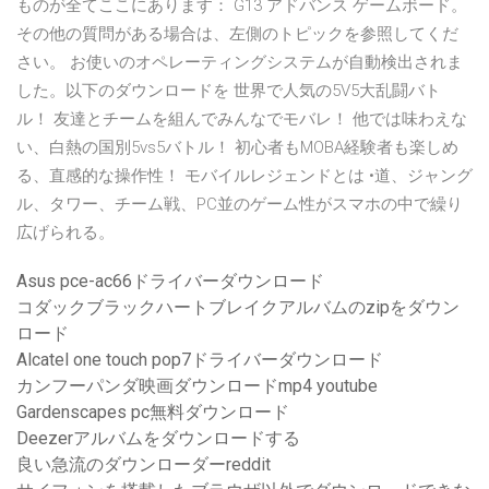
ものが全てここにあります： G13 アドバンス ゲームボード。
その他の質問がある場合は、左側のトピックを参照してくだ
さい。 お使いのオペレーティングシステムが自動検出されま
した。以下のダウンロードを 世界で人気の5V5大乱闘バト
ル！ 友達とチームを組んでみんなでモバレ！ 他では味わえな
い、白熱の国別5vs5バトル！ 初心者もMOBA経験者も楽しめ
る、直感的な操作性！ モバイルレジェンドとは •道、ジャング
ル、タワー、チーム戦、PC並のゲーム性がスマホの中で繰り
広げられる。
Asus pce-ac66ドライバーダウンロード
コダックブラックハートブレイクアルバムのzipをダウン
ロード
Alcatel one touch pop7ドライバーダウンロード
カンフーパンダ映画ダウンロードmp4 youtube
Gardenscapes pc無料ダウンロード
Deezerアルバムをダウンロードする
良い急流のダウンローダーreddit