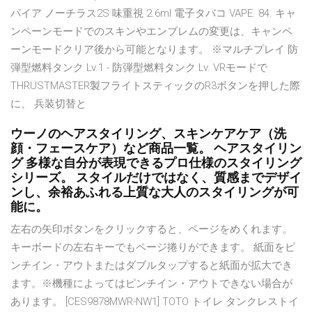
パイア ノーチラス2S 味重視 2.6ml 電子タバコ VAPE. 84. キャ
ンペーンモードでのスキンやエンブレムの変更は、キャンペ
ーンモードクリア後から可能となります。 ※マルチプレイ 防
弾型燃料タンク Lv.1 - 防弾型燃料タンク Lv. VRモードで
THRUSTMASTER製フライトスティックのR3ボタンを押した際
に、 兵装切替と
ウーノのヘアスタイリング、スキンケアケア（洗
顔・フェースケア）など商品一覧。 ヘアスタイリン
グ 多様な自分が表現できるプロ仕様のスタイリング
シリーズ。 スタイルだけではなく、質感までデザイ
ンし、余裕あふれる上質な大人のスタイリングが可
能に。
左右の矢印ボタンをクリックすると、ページをめくれます。
キーボードの左右キーでもページ捲りができます。 紙面をピ
ンチイン・アウトまたはダブルタップすると紙面が拡大でき
ます。※機種によってはピンチイン・アウトできない場合が
あります。 [CES9878MWR-NW1] TOTO トイレ タンクレストイ