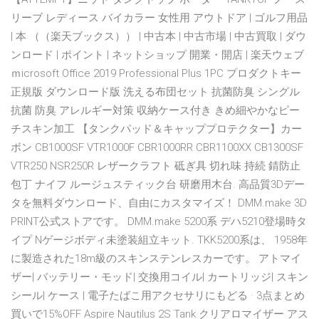
リーブ レディース バイカラー 女性用 アウトドア | ゴルフ用品
| 本 （（楽天ブックス）） | 中古本 | 中古市場 | 中古買取 | ダウ
ンロード | ポイント | ネットショップ 開業・開店 | 楽天ウェブ
ｍicrosoft Office 2019 Professional Plus 1PC プロダクトキー
正規版 ダウンロード版 洗える布団セット 抗菌防臭 シングル
抗菌 防臭 アレルギー対策 収納ケース付き きめ細やかなピー
チスキン加工 【タンクパッド＆キャッププロテクター】カー
ボン CB1000SF VTR1000F CBR1000RR CBR1100XX CB1300SF
VTR250 NSR250R レザークラフト 砥ぎ具 切れ味 持続 錆防止
包丁 ナイフ ルージュスティック台 研磨用木台. 高品質3Dデー
タを無料ダウンロード、自由にカスタマイズ！ DMM.make 3D
PRINT公式ストアです。 DMM.make 5200系 デハ5210登場時タ
イプ Nゲージボディ未塗装組立キット. TKK5200系は、 1958年
に製造された18m級のスキンステンレスカーです。 アトマイ
ザー| バッテリー・モッド| 交換用コイル| カートリッジ| スキン
シール| ケース | 電子たばこ用アクセサリにもどる · 3点まとめ
買いで15%OFF Aspire Nautilus 2S Tank クリアロマイザー アス