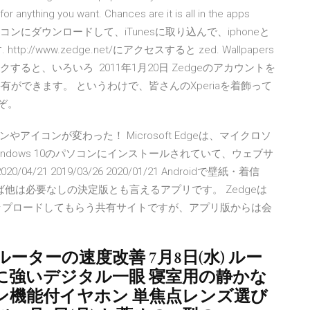
or anything you want. Chances are it is all in the apps
着信音をパソコンにダウンロードして、iTunesに取り込んで、iphoneと
/www.zedge.net/にアクセスすると zed. Wallpapers
ックすると、いろいろ 2011年1月20日 Zedgeのアカウントを
共有ができます。 というわけで、皆さんのXperiaを着飾って
ぞ。
ザインやアイコンが変わった！ Microsoft Edgeは、マイクロソ
dows 10のパソコンにインストールされていて、ウェブサ
4/21 2019/03/26 2020/01/21 Androidで壁紙・着信
ば他は必要なしの決定版とも言えるアプリです。 Zedgeは
ップロードしてもらう共有サイトですが、アプリ版からは会
ルーターの速度改善 7月8日(水) ルー
に強いデジタル一眼 寝室用の静かな
キャン機能付イヤホン 単焦点レンズ選び