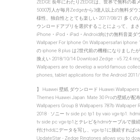
ZEDGE 長年にわたりZEDGEは、世界で無料
5000万人が毎月Zedgeから3億人以上の無料ダ
様性、独自性ととても楽しい 2017/08/21 多
ウンロードアプリを選択することによって、まさ
iPhone・iPod・iPad・Android向けの無料音
Wallpaper For Iphone On Wallpapersafari I
の iphone 8 plus は2世代前の機種にな
換えい 2018/10/14 Download Zedge - v5.72.4 ring
Wallpapers are to develop a world-famous collect
phones, tablet applications for the Android 2011
】 Huawei 壁紙 ダウンロード Huawei Wallpapers Top
Themes Huawei Japan. Mate 30 Proの壁
Wallpapers Group B Wallpapers 787b Wall
2018 · ソニー tv side pc tp1 by vaio 
tv side pc vgx-tp1とテレビをhdmi
付けhddにデータを写し、vgx-tp1に接続すればok！ 
UpdateStar - Zedge Ringtones allows you to dow