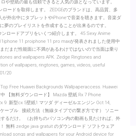
の着メロや壁紙の最も信頼できると人気の源となっています。
ウンロードを取得します。 ZEDGEのブランドは、高品質、多
くの人が外出中にタブレットやiPhoneで音楽を聴きます。音楽ダ
に夢のプレイリストを作成することが出来るのです。
楽ダウンロードアプリをいくつ紹介します。 45 Sexy Anime
phone 11iphone 11 proiphone 11 pro maxが発表されました使用中
りましたがまだまだ性能面に不満があるわけではないので当面は乗り
tones and wallpapers APK. Zedge Ringtones and
ion of wallpapers, ringtones, games, videos, useful
/01/20
 Free Huawei Backgrounds Wallpaperaccess. Huawei
紙が配布中 【無料ダウンロード】 Mazda 壁紙 Rx 7 Phone
paper Rx 9. 新型cx 5壁紙1 マツダ ディーゼルエンジン Oct 14,
vgx-tp1. hdmiケーブル . 接続方法（無線タイプでの繋ぎ方です） ソニー
ケーブルで接続するだけ。 （お持ちのパソコン内の動画も見たければ、外
無料 zedge java gratuit のダウンロード ソフトウェア
nload songs and wallpapers for your Android device for