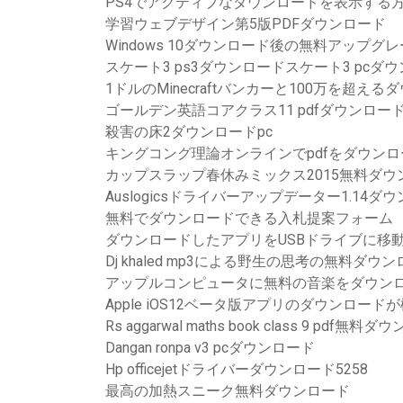
PS4でアクティブなダウンロードを表示する
学習ウェブデザイン第5版PDFダウンロード
Windows 10ダウンロード後の無料アップグ
スケート3 ps3ダウンロードスケート3 pcダ
1ドルのMinecraftバンカーと100万を超え
ゴールデン英語コアクラス11 pdfダウンロー
殺害の床2ダウンロードpc
キングコング理論オンラインでpdfをダウンロ
カップスラップ春休みミックス2015無料ダウ
Auslogicsドライバーアップデーター1.14ダ
無料でダウンロードできる入札提案フォーム
ダウンロードしたアプリをUSBドライブに移
Dj khaled mp3による野生の思考の無料ダウ
アップルコンピュータに無料の音楽をダウン
Apple iOS12ベータ版アプリのダウンロード
Rs aggarwal maths book class 9 pdf無料
Dangan ronpa v3 pcダウンロード
Hp officejetドライバーダウンロード5258
最高の加熱スニーク無料ダウンロード