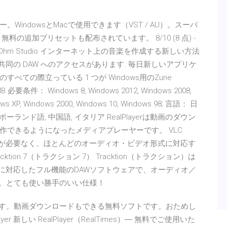
indowsとMacで使用できます（VST / AU）。スーパ
の追加プリセットも配布されています。 8/10 (8 点) -
 Ohm Studio インターネット上の音楽を作成する新しい方法
イン共同の DAW へのアクセスがあります. 毎日新しいアプリケ
ての際立っている 1 つが Windows用のZune
 必要条件： Windows 8, Windows 2012, Windows 2008,
dows XP, Windows 2000, Windows 10, Windows 98; 言語： 日
ーランド語, 中国語, イタリア RealPlayerは動画のダウン
作できるようになったメディアプレーヤーです。 VLC
は外部コーデックが必要なく、ほとんどのオーディオ・ビデオ形式に対応す
acktion 7（トラクション 7） Tracktion（トラクション）は
トホームに対応したフル機能のDAWソフトウェアで、オーディオ／
す。とても使い勝手のいい仕様！
再生できます。動画ダウンロードもできる無料ソフトです。おためし
er 新しい RealPlayer（RealTimes）― 無料でご使用いた