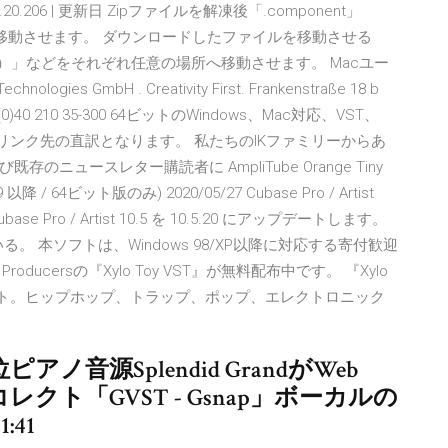
.1.20.206 | 更新日 Zipファイルを解凍後「.component」
T用音源を移動させます。 ダウンロードしたファイルを移動させる
t（vst3）」などをそれぞれ任意の場所へ移動させます。 Macユー
ogies GmbH . Creativity First. Frankenstraße 18 b
x: +49 (0)40 210 35-300 64ビットのWindows、Mac対応、VST、
下はリンク先の直訳となります。 私たちのIKファミリーからあ
ュースレター購読者に AmpliTube Orange Tiny
以降 / 64ビット版のみ) 2020/05/27 Cubase Pro / Artist
の Cubase Pro / Artist 10.5 を 10.5.20 にアップデートします。
。 本ソフトは、Windows 98/XP以降に対応する寄付歓迎
oducersの『Xylo Toy VST』が無料配布中です。 『Xylo
メント。ヒップホップ、トラップ、ポップ、エレクトロニック
音源Splendid GrandがWeb
チコレクト「GVST - Gsnap」ボーカルの
:41