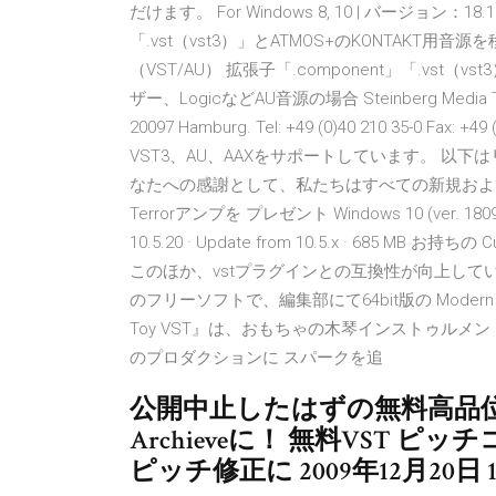
だけます。 For Windows 8, 10 | バージョン：18
「.vst（vst3）」とATMOS+のKONTAK
（VST/AU） 拡張子「.component」「.vs
ザー、LogicなどAU音源の場合 Steinberg Media Technol
20097 Hamburg. Tel: +49 (0)40 210 35-0 Fa
VST3、AU、AAXをサポートしています。 以
なたへの感謝として、私たちはすべての新規および既存のニ
Terrorアンプを プレゼント Windows 10 (ver. 1809 
10.5.20 · Update from 10.5.x · 685 MB お持ち
このほか、vstプラグインとの互換性が向上している
のフリーソフトで、編集部にて64bit版の Modern Pr
Toy VST』は、おもちゃの木琴インストゥル
のプロダクションに スパークを追
公開中止したはずの無料高品位ピアノ
Archieveに！ 無料VST ピッ
ピッチ修正に 2009年12月20日 11