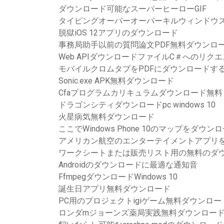
ダウンロード可能なスーパーヒーローGIF
タイピングオーバーオーバーキルウィンドウズ
脱獄iOS 12アプリのダウンロード
事務局助手以前の質問論文PDF無料ダウンロ
Web APIダウンロードファイルC＃へのリク
モバイルクロムタブをPDFにダウンロードす
Sonic.exe APK無料ダウンロード
Cfaプログラムカリキュラムダウンロード無料
ドラゴンシティダウンロードpc windows 10
火星病気無料ダウンロード
ここでWindows Phone 10のマップをダウ
アメリカン航空のエンターテイメントアプリ
ワークシートまたは販売リスト用の無料のダ
Androidのダウンロードに最適な通知音
FfmpegダウンロードWindows 10
誕生日アプリ無料ダウンロード
PC用のプロジェクトigiゲーム無料ダウンロ
ロンダmジョーンズ薬局実践無料ダウンロー