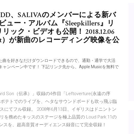
OF MUDD、SALIVAのメンバーによる新バ
デビュー・アルバム『Sleepkillers』リ
ック・ビデオも公開！ 2018.12.06
land（Gt）が新曲のレコーディング映像を公
会員なら気にいった曲を好きなだけダウンロードできるので、通勤・通学で大活
るキャンペーン中です！ 下記リンク先から、Apple Musicを無料で
d Son（伝承）」収録の4作目「Leftoverture(永遠の序
 はベイクトポテトでのライブを、ヘタなサウンドボードも吹っ飛ぶ臨
にてフル収録。 2008年6月13日、イギリスはドニントン
めたキッスのステージを極上品質の Loud Park 11の
ォーマンスを、超高音質オーディエンス録音にて完全収録！