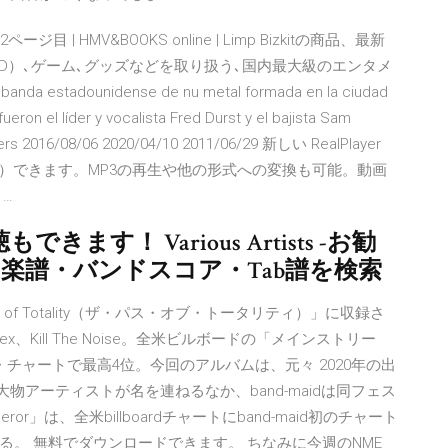
 2ページ目 | HMV&BOOKS online | Limp Bizkitの商品、最新
BD）､ゲーム､グッズなどを取り扱う､国内最大級のエンタメ
nda estadounidense de nu metal formada en la ciudad
ueron el líder y vocalista Fred Durst y el bajista Sam
Rivers 2016/08/06 2020/04/10 2011/06/29 新しい RealPlayer
）できます。MP3の再生や他の形式への変換も可能。動画
…
ます！ Various Artists -お勧
無料の楽譜・バンドスコア・Tab譜を検索
h of Totality（ザ・パス・オブ・トータリティ）」に収録さ
x、Kill The Noise。全米ビルボードの「メインストリー
チャートで最高4位。今回のアルバムは、元々 2020年の出
82といった大物アーティストが名を連ねるなか、band-maidは同フェス
r」は、全米billboardチャートにband-maid初のチャート
。 無料でダウンロードできます。 ちなみに今週のNME