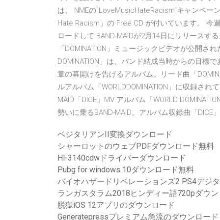
は、 NMEの"LoveMusicHateRacism"キャ
Hate Racism」の Free CD が付いています。
ロードして BAND-MAIDが2月14日にリリースする
「DOMINATION」ミュージックビデオが公開された。
DOMINATION」は、バンド結成当時からの目標で
章の幕開けを告げるアルバム。リード曲「DOMINATI
ルアルバム「WORLDDOMINATION」に収録され
MAID「DICE」MV アルバム「WORLD DOM
勢いに乗るBAND-MAID。アルバム収録曲「DIC
ベジタリアンII変換ダウンロード
シャーロットのウェブPDFダウンロード無料
Hl-3140cdwドライバーダウンロード
Pubg for windows 10ダウンロード無料
バイオハザードリベレーションズ2 PS4デジ
ランガスタラム2018ヒンディー語720pダ
脱獄iOS 12アプリのダウンロード
Generatepressプレミアム急流のダウンロード