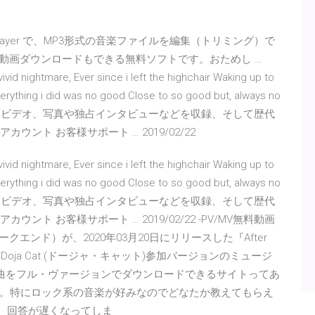
新しい RealPlayer で、MP3形式の音楽ファイルを編集（トリミング）で
動画ダウンロードもできる無料ソフトです。おためし …
id nightmare, Ever since i left the highchair Waking up to
erything i did was no good Close to so good but, always no
紹介、ミュージックビデオ、写真や独占インタビューなどを収録、そして歴代
ウント お客様サポート … 2019/02/22
id nightmare, Ever since i left the highchair Waking up to
erything i did was no good Close to so good but, always no
紹介、ミュージックビデオ、写真や独占インタビューなどを収録、そして歴代
ント お客様サポート … 2019/02/22 -PV/MV無料動画
ークエンド）が、2020年03月20日にリリースした『After
パーDoja Cat (ドージャ・キャット)参加バージョンのミュージ
 洋楽の曲をフル・ヴァージョンでダウンロードできるサイトってあ
。特にロック系の音楽が好みなのでどなたか教えてもらえ
は。回答が遅くなってしま