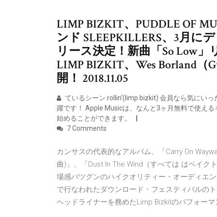
LIMP BIZKIT、PUDDLE 
ンド SLEEPKILLERS、3月に
リース決定！新曲「So Low」リリ
LIMP BIZKIT、Wes Bor
開！ 2018.11.05
ているシーン rollin'(limp bizkit) 
躍です！ Apple Musicは、なんと3ヶ月無料で使え
始めることができます。
7 Comments
カンサスの代表的なアルバム、「Carry On Waywar
曲)」、「Dust In The Wind（すべては
場感バツグンのハイクオリティー・オーディエンス
で行なわれたダウンロード・フェスティバルのトリを務
ヘッドライナーを務めたLimp Bizkitのパフ