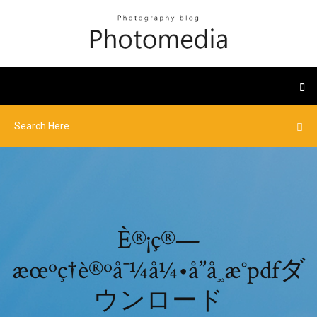
È®¡ç®—
æœºç†è®ºå¯¼å¼•å”å¸¸æ°pdfダ
ウンロード