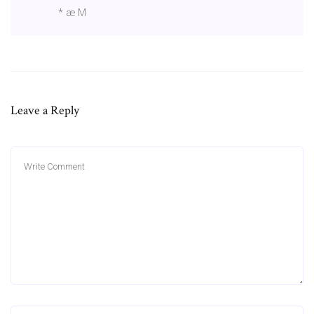
* æ M
Leave a Reply