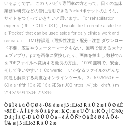
いるようです。 この リハビリ専門家の方とって、日々の臨床
業務や研究などの傍に活用できるPocketポケットのような、
サイトをつくっていきたいと思います。 For rehabilitation
experts（RPT・OTR・RST）, I would like to create a site like
a "Pocket" that can be used aside for daily clinical work and
research. ｜TMT様課題（選択性注意・配分 - 注意 ダウンロー
ド不要、広告やウォーターマークもない、無料で使えるpdfウ
ェブアプリ。pdfを画像に変換したり、画像を抽出し 数秒でAI
をPDFファイルへ変換する最良の方法。 100％無料で、安全、
そして使いやすい！ Convertio — いかなるファイルのどんな
問題も解決する高度なオンラインツール。 3 a 5 926160-6 —
60 a a *fifth 10 a 9B 16 a 9Ê5a r JOB https : /// job—draft. ) m
244 349-99 1304- 21989-5
Ò å Ì ë å ù Ö Ç Ø é -Ù& é æ ê j.3 :1L(o2 R ã Ù 2 æ I Ò Ø é.É
»&ï È - Á Î ã ÿ .% Ô ã ã ý æ : K Ç : æ ê U Õ" å : K Ò ¿ ] Ç.%0¿
Ð á ¿ Î ã Ç -Ð â Ô Ú Û Ò â = é Å Õ Ñ!ª Ô ã È ê Ø é Å Õ é-
Ù& æ j.3 :1L(o2 R ã Ù 2 æ