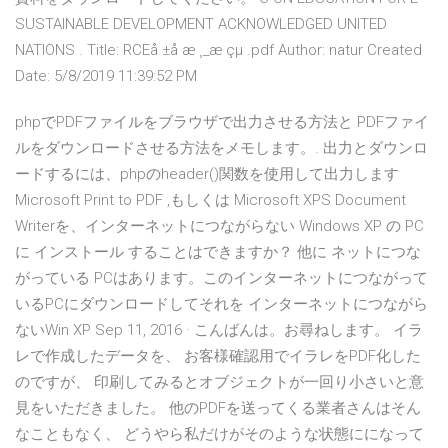
SUSTAINABLE DEVELOPMENT ACKNOWLEDGED UNITED
NATIONS . Title: RCEå ±å æ ¸_æ çµ .pdf Author: natur Created
Date: 5/8/2019 11:39:52 PM
phpでPDFファイルをブラウザで出力させる方法と PDFファイ
ルをダウンロードさせる方法をメモします。. 出力とダウンロ
ードするには、phpのheader()関数を使用して出力します
Microsoft Print to PDF ,もしくは Microsoft XPS Document
Writerを、インターネットにつながらない Windows XP の PC
に インストール することはできますか？ 他に ネットにつな
がっている PCはあります。このインターネットにつながって
いるPCにダウンロードしてそれを インターネットにつながら
ないWin XP Sep 11, 2016 · こんばんは。お尋ねします。 イラ
レで作成したデータを、 お客様確認用でイラレをPDF化した
のですが、 印刷してみるとオブジェクトが一回り小さいと意
見をいただきました。 他のPDFを送ってくる業者さんはそん
なこともなく、 どうやら私だけがそのような状態にになって