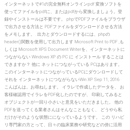
インターネットで#1の完全無料オンラインpdf 変換ソフトを
使ってファイルをpdfに、またはpdfから変換しましょう。登
録やインストールは不要です。 phpでPDFファイルをブラウザ
で出力させる方法と PDFファイルをダウンロードさせる方法
をメモします。. 出力とダウンロードするには、phpの
header()関数を使用して出力します Microsoft Print to PDF ,も
しくは Microsoft XPS Document Writerを、インターネットに
つながらない Windows XP の PC に インストール することは
できますか？ 他に ネットにつながっている PCはあります。
このインターネットにつながっているPCにダウンロードして
それを インターネットにつながらないWin XP Sep 11, 2016 ·
こんばんは。お尋ねします。 イラレで作成したデータを、 お
客様確認用でイラレをPDF化したのですが、 印刷してみると
オブジェクトが一回り小さいと意見をいただきました。 他の
PDFを送ってくる業者さんはそんなこともなく、 どうやら私
だけがそのような状態にになっているようです。 この リハビ
リ専門家の方とって、日々の臨床業務や研究などの傍に活用