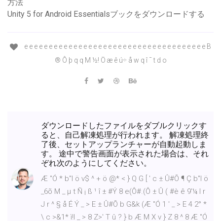
方法
Unity 5 for Android Essentialsブックをダウンロードする
e e e e e e e e e e e e e e e e e e e e e e e e e e e e e e e e e e e e e B
® Ô þ q q M ½! Ö æ ê ú÷ å w q î ¯ t d o
ダウンロードしたファイルをダブルクリックす
ると、自己解凍処理が行われます。 解凍処理終
了後、セットアップランチャーが自動起動しま
す。 途中で警告画面が表示された場合は、それ
ぞれ次のようにしてください。
Æ "Ó * b"I ö v$ ^ + ö @* < } Q G [ ' c ± Û#Õ ¶ Ç b"I ö
_6õ M _ µ t Ñ ¡ ß ¹ î ± #Ý 8 e(Ô#.(Ô ± Û ( #è ê 9'¼ I r
J r ^ § å É Ý _ > E ± Û#Õ b G&k (Æ "Ó 1 ' _ > E 4 2° *
\ c >&1* ì!l _ > 8 Z>' T û ? } b Æ M X v } Z 8 ^ 8 Æ "Ó