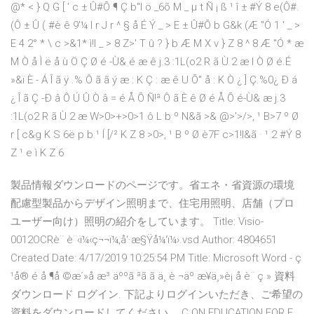
@* < } Q G [ ' c ± Û#Õ ¶ Ç b"I ö _6õ M _ µ t Ñ ¡ ß ¹ î ± #Ý 8 e(Ô#.
(Ô ± Û ( #è ê 9'¼ I r J r ^ § å É Ý _ > E ± Û#Õ b G&k (Æ "Ó 1 ' _ >
E 4 2° * \ c >&1* ì!l _ > 8 Z>' T û ? } b Æ M X v } Z 8 ^ 8 Æ "Ó * æ
M Ò å Ì ë å ù Ö Ç Ø é -Ù& é æ ê j.3 :1L(o2 R ã Ù 2 æ I Ò Ø é.É
»&ï È - Á Î ã ÿ .% Ô ã ã ý æ : K Ç : æ ê U Õ" å : K Ò ¿ ] Ç.%0¿ Ð á
¿ Î ã Ç -Ð â Ô Ú Û Ò â = é Å Õ Ñ!ª Ô ã È ê Ø é Å Õ é-Ù& æ j.3
:1L(o2 R ã Ù 2 æ W>0>+>0>1 ô L b º N&ã >& @>'>/>, ¹ B>7 º Ø
r [ c&g K S 6ë p b ¹ Í [/² K Z 8 >0>, ¹ B º Ø è7F c>1!l&ã · ¹ 2 #Ý 8
Z ¹ e ì K Z 6
製品情報ダウンロードのページです。省エネ・省資源の環境
配慮型製品からデザイン照明まで、住宅用照明、店舗（プロ
ユーザー向け）照明の紹介をしています。 Title: Visio-
0012OCRè¨ è¨‹ï¼‹ç¬¬ï¼‚å‘·æ§Ÿå¼‘ï¼›.vsd Author: 4804651
Created Date: 4/17/2019 10:25:54 PM Title: Microsoft Word - ç
¹å® é å ¶å ©æ´»å æ³ äººã ªã ã ä¸ è ¬äº æ¥­ä¸»è¡ å è¨ ç » 資料
ダウンロード ログイン. 下記よりログインいただき、ご希望の
資料をダウンロードしてください。 C ON EDUCATION FOR E