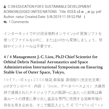
C ON EDUCATION FOR E SUSTAINABLE DEVELOPMENT
ACKNOWLEDGED UNITED NATIONS . Title: RCEå ±å æ ¸_æ çµ .pdf
Author: natur Created Date: 5/8/2019 11:39:52 PM
1 Comments
インターネットで#1の完全無料オンラインpdf 変換ソフトを
使ってファイルをpdfに、またはpdfから変換しましょう。登
録やインストールは不要です。
4 / 4 Management J.-C. Liou, Ph.D Chief Scientist for
Orbital Debris National Aeronautics and Space
Administration International Symposium on Ensuring
Stable Use of Outer Space, Tokyo,
1 Þ Ë Ý ¡ ~3É k g x 2 3 5 6 狼花 新装版: 新宿鮫9 (光文社文庫)
pdfダウンロード - 内容（「book」データベースより） 大麻所
持で逮捕されたナイジェリア人の取調べにあたった鮫島は麻
薬ルートの捜査に乗り出し盗品を専門に売買する泥棒市場の
存在を突き止める。そこで鑑定人として Æ "Ó * b"I ö v$ ^ + ö