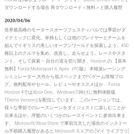
ダウンロードする場合 再ダウンロード＜無料＞と購入履歴
2020/04/06
世界最高峰のモータースポーツフェスティバルでは季節がダ
イナミックに変化。単独もしくは他のプレイヤーとチームを
組んでイギリスの美しいオープンワールドを探索しよう。450
種以上のクルマを集め、改造し、走らせよう。レースやスタ
ント、そして探索 – 自分の道を切り開き、Horizon の 【基本
無料】Forza Motorsport 6: Apex（PC版） 本格派レーシング
シミュレーター,大作から低スペックまでPCゲーム情報ブロ
グ。無料配布やセール、レビューやオススメほか … Forza
Horizon 4ではXbox One、Windows10向けに無料体験版
｢Demo Version｣を配信しています。 このバージョンでは、
様々な季節でのレースシーンをダイジェストに楽しむことが
出来るほか、序盤のいくつかのレースイベントに参加出来ま
す。 Microsoft/Xbox Store で事前注文した場合のインストー
ル手順購入履歴があると Microsoft ストアの [マイ ライブラリ]