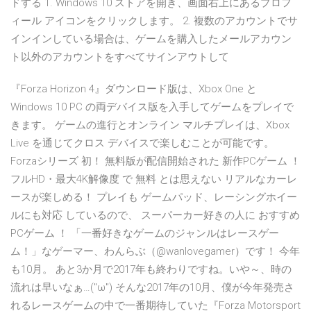
ドする 1. Windows 10 ストアを開き、画面右上にあるプロフ
ィール アイコンをクリックします。 2. 複数のアカウントでサ
インインしている場合は、ゲームを購入したメールアカウン
ト以外のアカウントをすべてサインアウトして
『Forza Horizon 4』ダウンロード版は、Xbox One と
Windows 10 PC の両デバイス版を入手してゲームをプレイで
きます。 ゲームの進行とオンライン マルチプレイは、Xbox
Live を通じてクロス デバイスで楽しむことが可能です。
Forzaシリーズ 初！ 無料版が配信開始された 新作PCゲーム ！
フルHD・最大4K解像度 で 無料 とは思えない リアルなカーレ
ースが楽しめる！ プレイも ゲームパッド、レーシングホイー
ルにも対応 しているので、 スーパーカー好きの人に おすすめ
PCゲーム ！ 「一番好きなゲームのジャンルはレースゲー
ム！」なゲーマー、わんらぶ（@wanlovegamer）です！ 今年
も10月。 あと3か月で2017年も終わりですね。いや～、時の
流れは早いなぁ…(''ω'') そんな2017年の10月、僕が今年発売さ
れるレースゲームの中で一番期待していた『Forza Motorsport