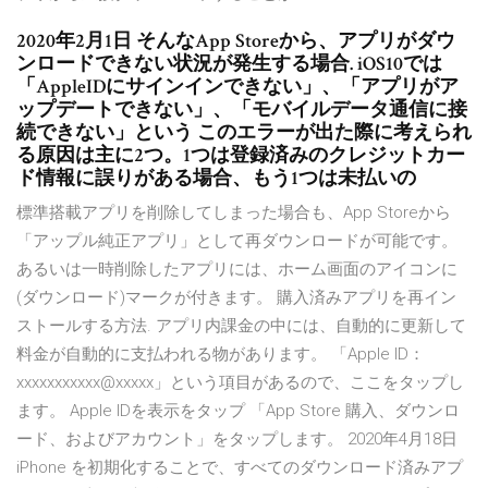
2020年2月1日 そんなApp Storeから、アプリがダウ
ンロードできない状況が発生する場合. iOS10では
「AppleIDにサインインできない」、「アプリがア
ップデートできない」、「モバイルデータ通信に接
続できない」という このエラーが出た際に考えられ
る原因は主に2つ。1つは登録済みのクレジットカー
ド情報に誤りがある場合、もう1つは未払いの
標準搭載アプリを削除してしまった場合も、App Storeから
「アップル純正アプリ」として再ダウンロードが可能です。
あるいは一時削除したアプリには、ホーム画面のアイコンに
(ダウンロード)マークが付きます。 購入済みアプリを再イン
ストールする方法. アプリ内課金の中には、自動的に更新して
料金が自動的に支払われる物があります。 「Apple ID：
xxxxxxxxxxx@xxxxx」という項目があるので、ここをタップし
ます。 Apple IDを表示をタップ 「App Store 購入、ダウンロ
ード、およびアカウント」をタップします。 2020年4月18日
iPhone を初期化することで、すべてのダウンロード済みアプ