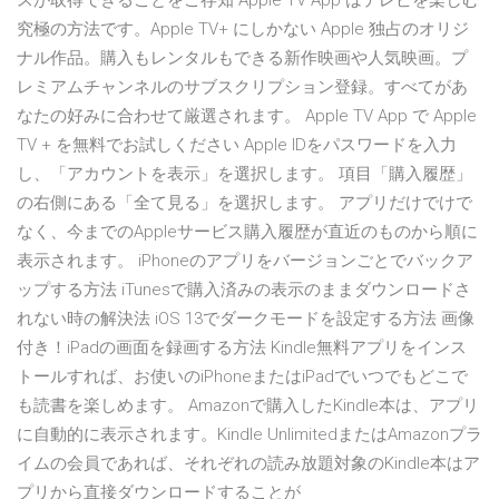
スが取得できることをご存知 ‎Apple TV App はテレビを楽しむ
究極の方法です。Apple TV+ にしかない Apple 独占のオリジ
ナル作品。購入もレンタルもできる新作映画や人気映画。プ
レミアムチャンネルのサブスクリプション登録。すべてがあ
なたの好みに合わせて厳選されます。 Apple TV App で Apple
TV + を無料でお試しください Apple IDをパスワードを入力
し、「アカウントを表示」を選択します。 項目「購入履歴」
の右側にある「全て見る」を選択します。 アプリだけでけで
なく、今までのAppleサービス購入履歴が直近のものから順に
表示されます。 iPhoneのアプリをバージョンごとでバックア
ップする方法 iTunesで購入済みの表示のままダウンロードさ
れない時の解決法 iOS 13でダークモードを設定する方法 画像
付き！iPadの画面を録画する方法 ‎Kindle無料アプリをインス
トールすれば、お使いのiPhoneまたはiPadでいつでもどこで
も読書を楽しめます。 Amazonで購入したKindle本は、アプリ
に自動的に表示されます。Kindle UnlimitedまたはAmazonプラ
イムの会員であれば、それぞれの読み放題対象のKindle本はア
プリから直接ダウンロードすることが