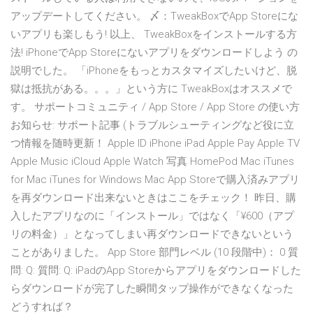
アップデートしてください。 〆：TweakBoxでApp Storeにな
いアプリも楽しもう! 以上、 TweakBoxをインストールする方
法! iPhoneでApp Storeにないアプリをダウンロードしよう の
説明でした。 「iPhoneをもっとカスタマイズしたいけど、脱
獄は抵抗がある。。。」という方に TweakBoxはオススメで
す。 サポートコミュニティ / App Store / App Store の使い方
お知らせ: サポート記事 (トラブルシューティングなど役に立
つ情報を随時更新！ Apple ID iPhone iPad Apple Pay Apple TV
Apple Music iCloud Apple Watch 写真 HomePod Mac iTunes
for Mac iTunes for Windows Mac App Storeで購入済みアプリ
を再ダウンロード出来ないときはここをチェック！ 昨日、購
入したアプリなのに「インストール」ではなく「¥600（アプ
リの料金）」となってしまい再ダウンロードできないという
ことがありました。 App Store 部門レベル (10 段階中)： 0 質
問: Q: 質問: Q: iPadのApp Storeからアプリをダウンロードした
らダウンロードが完了した瞬間タップ操作ができなくなった
どうすれば？