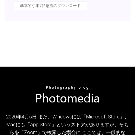
基本的な本能2急流のダウンロード
2020年4月6日 また、Windowsには「Microsoft Store」、
Macにも「App Store」というストアがありますが、そち
らを「Zoom」で検索した場合に ここでは、一般的な