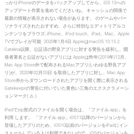
っかりiPhoneのデータをバックアップしてから、iOS 13への
アップデート作業を進めてくださいね。 キャッシュの関係で
最新の情報が表示されない場合があります。 のゲームやパー
ソナライズされたおすすめ、さらに特別なエディトリアルコ
ンテンツをブラウズ; iPhone、iPod touch、iPad、Mac、Apple
TVでプレイが可能 2020年1月4日 AppleはmacOS 10.15.2
Catalina以降、公証済の野良アプリに対する警告を緩和し、開
発者署名と公証がないアプリには Appleは昨年(2019年)12月、
Mac App Store外で配布されるMacアプリ(いわゆる野良アプ
リ)が、2020年02月03日 を取得したアプリに対し、Mac App
Store外からダウンロードされたアプリを開く際に表示される
Gatekeeprの警告に付いていた黄色い三角のエクスクラメーシ
ョンマーク( ⚠️ )
iPadでzip形式のファイルを開く場合は、「ファイル.app」を
利用 します。 「ファイル.app」iOS11以降のバージョンから
登場したアプリのため、iOS10以前のバージョンをiPadにイン
ストールしている人は利用できないので、iOSのバージョンを