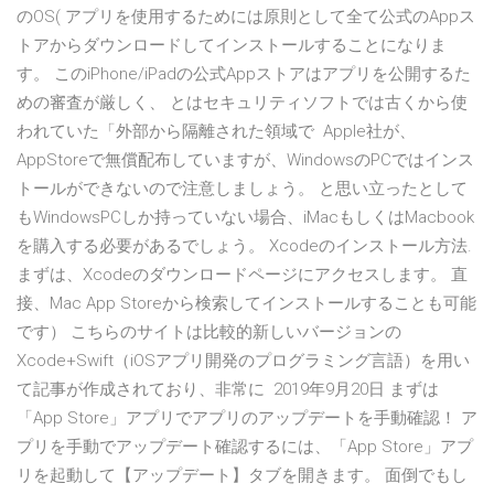
のOS( アプリを使用するためには原則として全て公式のAppス
トアからダウンロードしてインストールすることになりま
す。 このiPhone/iPadの公式Appストアはアプリを公開するた
めの審査が厳しく、 とはセキュリティソフトでは古くから使
われていた「外部から隔離された領域で Apple社が、
AppStoreで無償配布していますが、WindowsのPCではインス
トールができないので注意しましょう。 と思い立ったとして
もWindowsPCしか持っていない場合、iMacもしくはMacbook
を購入する必要があるでしょう。 Xcodeのインストール方法.
まずは、Xcodeのダウンロードページにアクセスします。 直
接、Mac App Storeから検索してインストールすることも可能
です） こちらのサイトは比較的新しいバージョンの
Xcode+Swift（iOSアプリ開発のプログラミング言語）を用い
て記事が作成されており、非常に 2019年9月20日 まずは
「App Store」アプリでアプリのアップデートを手動確認！ ア
プリを手動でアップデート確認するには、「App Store」アプ
リを起動して【アップデート】タブを開きます。 面倒でもし