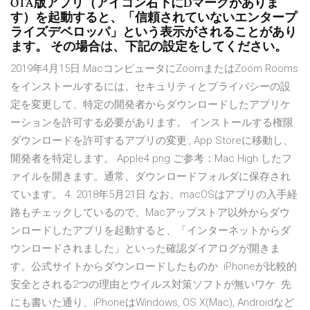
OTA版アプリ（アイコン右下にDマークがありま
す）を起動すると、「信頼されていないエンタープ
ライズデベロッパ」という表示がされることがあり
ます。 その場合は、下記の設定をしてください。
2019年4月15日 MacコンピュータにZoomまたはZoom Rooms
をインストールするには、セキュリティとプライバシーの設
定を変更して、特定の開発者からダウンロードしたアプリケ
ーションを許可する必要があります。 インストールする権限
ダウンロードを許可するアプリの変更:, App Storeに移動し、
開発者を特定します。 Apple4.png ご参考：Mac High したフ
ァイルを開きます。通常、ダウンロードフォルダに保存され
ています。 4. 2018年5月21日 なお、macOSはアプリの入手経
路もチェックしているので、Macアップストア以外からダウ
ンロードしたアプリを起動すると、「インターネットからダ
ウンロードされました」といった確認ダイアログが開きま
す。公式サイトからダウンロードしたものか iPhoneが比較的
安全とされる2つの理由とウイルス対策ソフトが無いワケ. 先
にも書いた通り、iPhoneはWindows, OS X(Mac), Androidなど